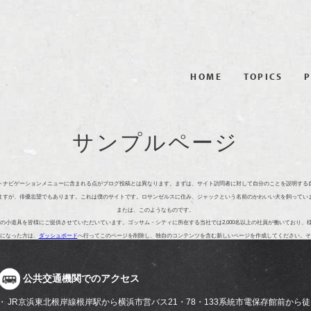
HOME
TOPICS
P
サンプルページ
イトナビゲーションメニューに含まれる点がブログ投稿とは異なります。まずは、サイト訪問者に対して自分のことを説明す
ますが、俳優志望でもあります。これは僕のサイトです。ロサンゼルスに住み、ジャックという名前のかわいい犬を飼ってい
または、このようなものです。
高品質の小道具を皆様にご提供させていただいています。ゴッサム・シティに所在する当社では2,000名以上の社員が働いており
ザーになった方は、
ダッシュボード
へ行ってこのページを削除し、独自のコンテンツを含む新しいページを作成してください。それ
公共交通機関でのアクセス
JR京浜東北根岸線根岸駅から横浜市営バス21・78・133系統市電保存館前から徒