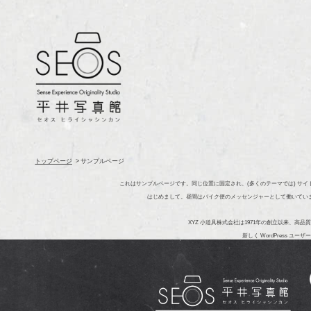
トップページ
サンプルページ
これはサンプルページです。同じ位置に固定され、(多くのテーマでは) サ
はじめまして。昼間はバイク便のメッセンジャーとして働いてい
XYZ 小道具株式会社は1971年の創立以来、
新しく WordPress ユー