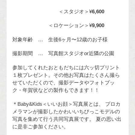
＜スタジオ＞¥
6,600
＜ロケーション＞¥
9,900
対象年齢 … 生後6ヶ月〜12歳のお子様
撮影期間 … 写真館スタジオor近隣の公園
参加してくれたおともだちには六ッ切プリント
１枚プレゼント。その他お写真はたくさん撮ら
せていただくので、撮影データやフォトブッ
ク・年賀状などの製作もできます！！
＊Baby&Kids＜いいお顔＞写真展とは、 プロカ
メラマンが撮影したかわいいちびっこモデルの
写真を集めて行う共同写真展です。 夏の思い出
に是非ご参加ください。